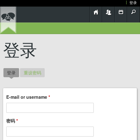
登录
跳
转
到
主
要
登录
内
容
登录
（活动标签）
重设密码
E-mail or username
*
密码
*