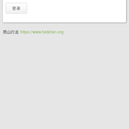
黑山行走
https://www.heishan.org